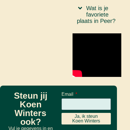
Wat is je
favoriete
plaats in Peer?
Steun jij
Email
Koen
Winters
Ja, ik steun
ook?
Koen Winters
Vul je gegevens in en