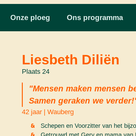
Onze ploeg
Ons programma
Liesbeth Diliën
Plaats 24
"Mensen maken mensen bete
Samen geraken we verder!
42 jaar | Wauberg
Schepen en Voorzitter van het bijzo
Getrouwd met Gery en mama van L