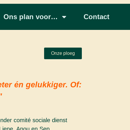
Ons plan voor…
Contact
Onze ploeg
r én gelukkiger. Of:
"
nder comité sociale dienst
iene, Anou en Sep