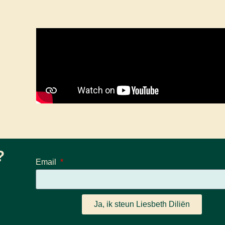
?
Email
Ja, ik steun Liesbeth Diliën