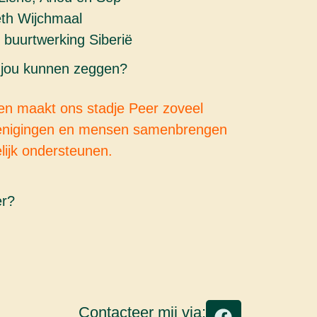
eth Wijchmaal
 buurtwerking Siberië
r jou kunnen zeggen?
ts en maakt ons stadje Peer zoveel
enigingen en mensen samenbrengen
ijk ondersteunen.
er?
Contacteer mij via: